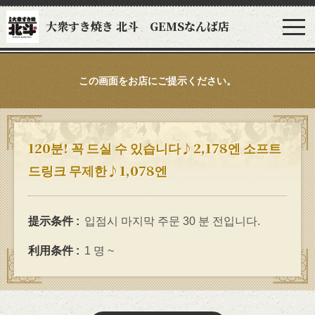
大衆すき焼き 北斗 GEMSなんば店
この画面をお店にご提示ください。
120분! 꼭 드실 수 있습니다♪2,178엔 소프트
드링크 무제한♪1,078엔
提示条件
입점시 마지막 주문 30 분 전입니다.
利用条件
1 명 ~