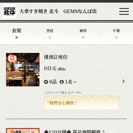
大衆すき焼き 北斗 GEMSなんば店
套餐
烹飪
飲料
午餐
僅預訂座位
0日元
(税込)
8品
1名～
このコースで使えるクーポン
*我們全心開放！
◆120分鐘◆ 單品無限暢飲♪