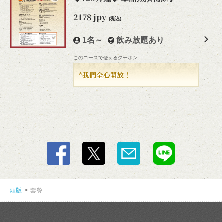
2178 jpy
(税込)
1名～
飲み放題あり
このコースで使えるクーポン
*我們全心開放！
この店舗情報をシェアする
套餐 | 大衆すき焼き 北斗 GEMSなんば店
大阪府大阪市中央区難波３－７－１９ GEMSなんば ７階
https://hokuto-namba.owst.jp/courses
頭版
套餐
お店情報をコピー